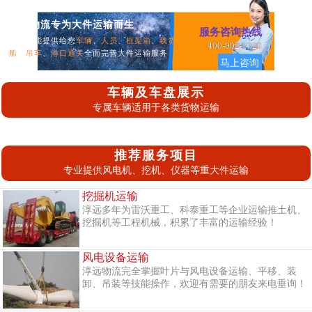
淳远物流专为大件运输而生
服务咨询热线
我们所能提供给您
车辆
、
人员
、
框架箱
、
载货
400-002-3329
船
、
吊车
、
港口通关
全面完善大件运输服务
马上咨询
车辆及车盘展示
专属车辆适用于各类货物运输
推荐服务项目
专业提供风电机、挖机、仪器等重大件运输
挖掘机运输
淳远多年为雷沃重工、科泰重工等企业运输推土机、
挖掘机等工程机械，积累了丰富的运输经验！
风电设备运输
淳远物流完全掌握叶片与风电设备运输、平移、装
卸、吊装等技能操作，欢迎有需要的朋友来电垂询！