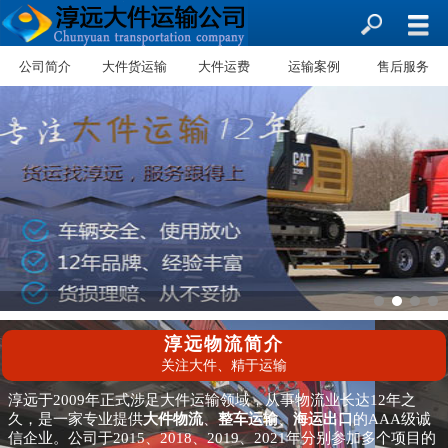
公司简介
大件货运输
大件运费
运输案例
售后服务
淳远物流简介
关注大件、精于运输
淳远于2009年正式涉足大件运输领域，从事物流业长达12年之
久，是一家专业提供
大件物流
、
整车运输
、
海运出口
的AAA级诚
信企业。公司于2015、2018、2019、2021年分别参加多个项目的